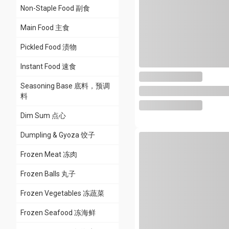
Meat Ball 肉丸
Non-Staple Food 副食
Hot Pot Base 火锅底料
Main Food 主食
Noodle 面食
Pickled Food 渍物
Fresh Meat 鲜肉
Instant Food 速食
Seasoning Paste 调味酱
Seasoning Base 底料，预调
Fish Ball 鱼丸
料
Prawn & Crab 虾&蟹
Dim Sum 点心
Rice Cake 年糕
Dumpling & Gyoza 饺子
Spices 干料
Frozen Meat 冻肉
Other Ball 其他丸子
Frozen Balls 丸子
Tea Flavoured Still Drink
Frozen Vegetables 冻蔬菜
茶味无气饮料
Frozen Seafood 冻海鲜