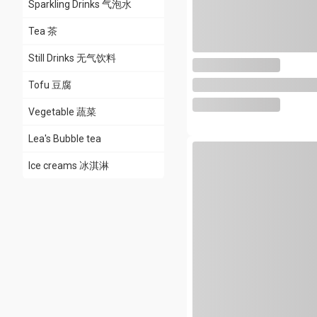
Sparkling Drinks 气泡水
Tea 茶
Still Drinks 无气饮料
Tofu 豆腐
Vegetable 蔬菜
Lea's Bubble tea
Ice creams 冰淇淋