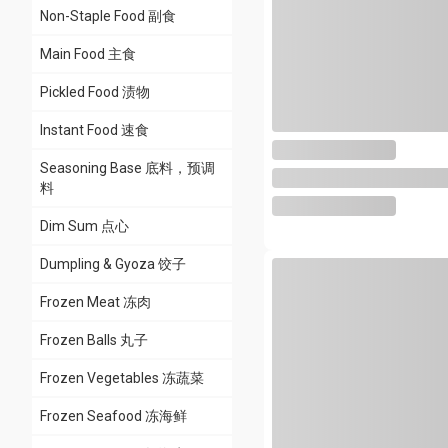
Non-Staple Food 副食
Main Food 主食
Pickled Food 渍物
Instant Food 速食
Seasoning Base 底料，预调
料
Dim Sum 点心
Dumpling & Gyoza 饺子
Frozen Meat 冻肉
Frozen Balls 丸子
Frozen Vegetables 冻蔬菜
Frozen Seafood 冻海鲜